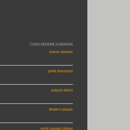
COSA VEDERE A GENOVA
chiese storiche
porte d'accesso
palazzi storici
strade e piazze
vicoli caruggi crêuze