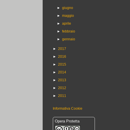
►
giugno
►
maggio
►
aprile
►
febbraio
►
gennaio
►
2017
►
2016
►
2015
►
2014
►
2013
►
2012
►
2011
Informativa Cookie
Opera Protetta