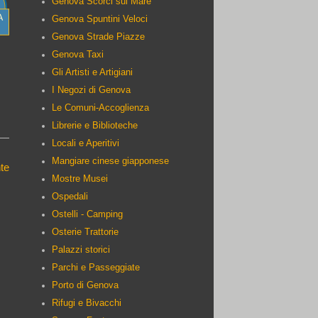
Genova Scorci sul Mare
Genova Spuntini Veloci
Genova Strade Piazze
Genova Taxi
Gli Artisti e Artigiani
I Negozi di Genova
Le Comuni-Accoglienza
Librerie e Biblioteche
Locali e Aperitivi
Mangiare cinese giapponese
te
Mostre Musei
Ospedali
Ostelli - Camping
Osterie Trattorie
Palazzi storici
Parchi e Passeggiate
Porto di Genova
Rifugi e Bivacchi