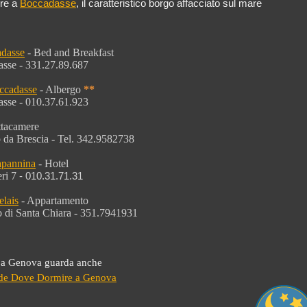
re a
Boccadasse
, il caratteristico borgo affacciato sul mare
dasse
- Bed and Breakfast
sse - 331.27.89.687
ccadasse
- Albergo
**
sse - 010.37.61.923
ttacamere
 da Brescia -
Tel. 342.9582738
apannina
- Hotel
ri 7
-
010.31.71.31
elais
- Appartamento
 di Santa Chiara
- 351.7941931
 a Genova guarda anche
ide Dove Dormire a Genova