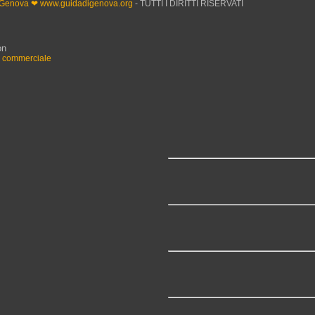
 Genova ❤ www.guidadigenova.org
- TUTTI I DIRITTI RISERVATI
on
n commerciale