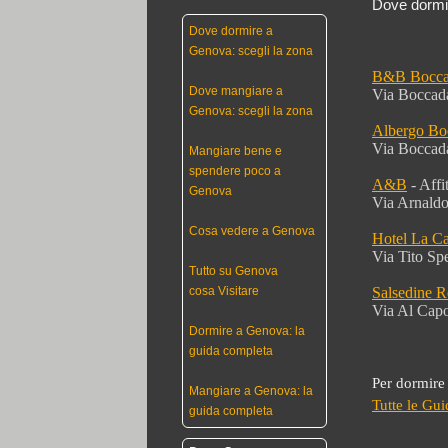
Dove dormi
Dove dormire a
Genova: scegli la zona
B&B Bocca
Dove mangiare a
Via Boccada
Genova: scegli la zona
Albergo Bo
Via Boccada
Mangiare bene e
spendere poco a
A&B
- Affi
Genova
Via Arnaldo
Cosa vedere a Genova
Hotel La C
Via Tito Spe
Tutto su Genova
cosa Visitare
Salsedine R
Via Al Capo
Dormire a Genova: la
guida completa
Per dormire
Mangiare a Genova: la
Tutte le Gu
guida completa