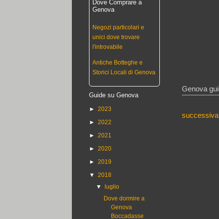
Dove Comprare a
Genova
Negozi particolari e
unici dove trovare
l'introvabile
Antiche Botteghe e
Storici Locali di Genova
Genova gui
Guide su Genova
►
2023
successiva
►
2022
►
2021
►
2020
►
2019
▼
2018
▼
luglio
Dove dormire a
Genova
Boccadasse