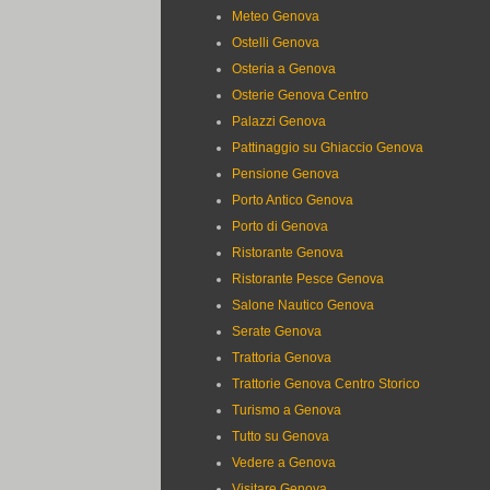
Meteo Genova
Ostelli Genova
Osteria a Genova
Osterie Genova Centro
Palazzi Genova
Pattinaggio su Ghiaccio Genova
Pensione Genova
Porto Antico Genova
Porto di Genova
Ristorante Genova
Ristorante Pesce Genova
Salone Nautico Genova
Serate Genova
Trattoria Genova
Trattorie Genova Centro Storico
Turismo a Genova
Tutto su Genova
Vedere a Genova
Visitare Genova