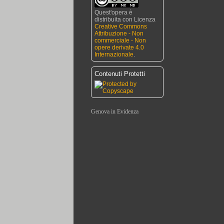
Quest'opera è
distribuita con Licenza
Creative Commons
Attribuzione - Non
commerciale - Non
opere derivate 4.0
Internazionale
.
Contenuti Protetti
Genova in Evidenza
Trattoria Da Maria
Ceramiche Giovannacci
Franco Buffarello