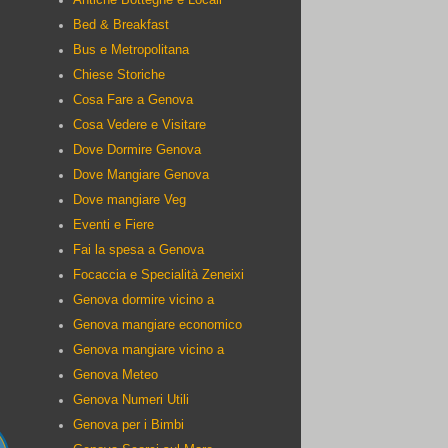
Bed & Breakfast
Bus e Metropolitana
Chiese Storiche
Cosa Fare a Genova
Cosa Vedere e Visitare
Dove Dormire Genova
Dove Mangiare Genova
Dove mangiare Veg
Eventi e Fiere
Fai la spesa a Genova
Focaccia e Specialità Zeneixi
Genova dormire vicino a
Genova mangiare economico
Genova mangiare vicino a
Genova Meteo
Genova Numeri Utili
Genova per i Bimbi