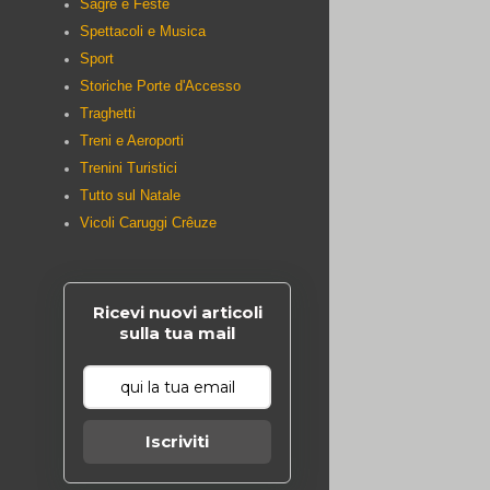
Sagre e Feste
Spettacoli e Musica
Sport
Storiche Porte d'Accesso
Traghetti
Treni e Aeroporti
Trenini Turistici
Tutto sul Natale
Vicoli Caruggi Crêuze
Ricevi nuovi articoli
sulla tua mail
Iscriviti