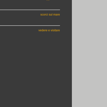
scorci sul mare
vedere e visitare