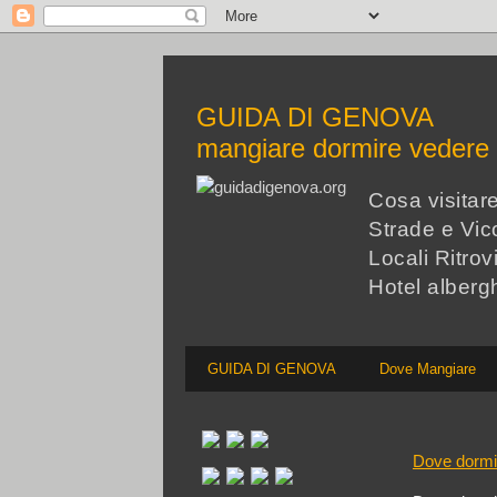
GUIDA DI GENOVA
mangiare dormire veder
Cosa visita
Strade e Vico
Locali Ritrov
Hotel alberg
GUIDA DI GENOVA
Dove Mangiare
Dove dormi