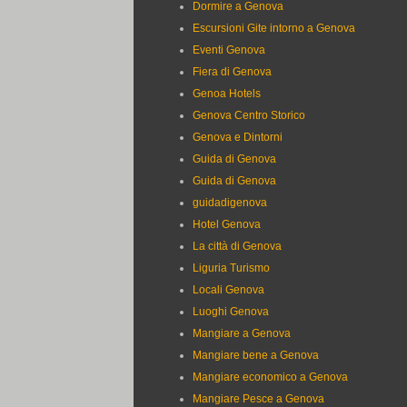
Dormire a Genova
Escursioni Gite intorno a Genova
Eventi Genova
Fiera di Genova
Genoa Hotels
Genova Centro Storico
Genova e Dintorni
Guida di Genova
Guida di Genova
guidadigenova
Hotel Genova
La città di Genova
Liguria Turismo
Locali Genova
Luoghi Genova
Mangiare a Genova
Mangiare bene a Genova
Mangiare economico a Genova
Mangiare Pesce a Genova