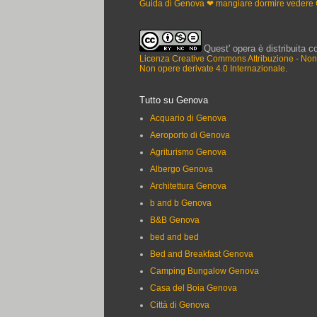
Guida di Genova ❤ mangiare dormire vedere
Quest' opera è distribuita c
Licenza Creative Commons Attribuzione - No
Non opere derivate 4.0 Internazionale
.
Tutto su Genova
Acquario di Genova
Aeroporto di Genova
Agriturismo Genova
Albergo Genova
Architettura Genova
b and b Genova
B&B Genova
bed and bed
Bed and Breakfast Genova
Camping Bungalow Genova
Casa del Boia Genova
Città di Genova