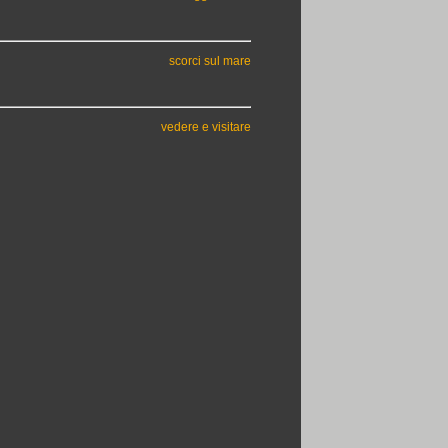
scorci sul mare
vedere e visitare