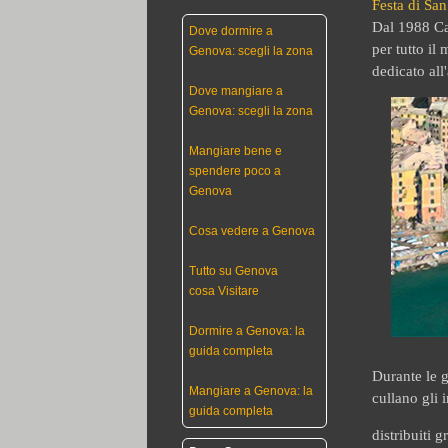
Festa di San
Dal 1988 Ca
Dove dormire a
per tutto il
Genova: scegli la zona
dedicato all
Dove mangiare a
Genova: scegli la zona
Mangiare bene e
spendere poco a
Genova
Cosa vedere a Genova
Tutto su Genova
cosa Visitare
Dormire a Genova: la
guida completa
Durante le g
Mangiare a Genova: la
cullano gli 
guida completa
distribuiti 