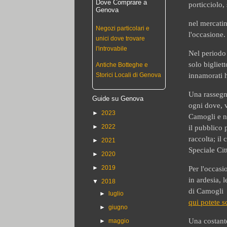
Dove Comprare a
porticciolo,
Genova
nel mercatin
Negozi particolari e
l'occasione.
unici dove trovare
l'introvabile
Nel periodo
solo bigliet
Antiche Botteghe e
Storici Locali di Genova
innamorati h
Una rassegna
Guide su Genova
ogni dove, v
►
2023
Camogli e ne
►
2022
il pubblico 
raccolta; il
►
2021
Speciale Cit
►
2020
►
2019
Per l'occasi
in ardesia, 
▼
2018
di Camogli
►
luglio
qui potete s
►
giugno
Una costante
►
maggio