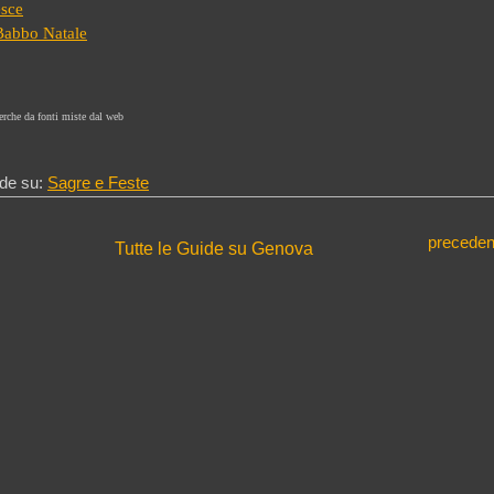
esce
 Babbo Natale
erche da fonti miste dal web
de su:
Sagre e Feste
preceden
Tutte le Guide su Genova