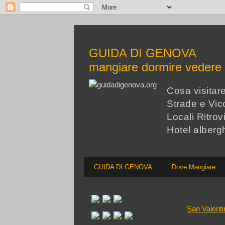
GUIDA DI GENOVA
mangiare dormire veder
Cosa visita
Strade e Vico
Locali Ritrov
Hotel alberg
GUIDA DI GENOVA
Dove Mangiare
San Valent