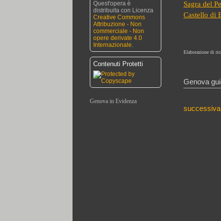
Quest'opera è
Sagra del P
distribuita con Licenza
Castello di
Creative Commons
Attribuzione - Non
commerciale - Non
opere derivate 4.0
Internazionale
.
Elaborazione di ric
Contenuti Protetti
Genova gui
Genova in Evidenza
successiva
Trattoria Da Maria
Ceramiche Giovannacci
Franco Buffarello