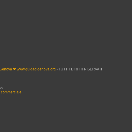
 Genova ❤ www.guidadigenova.org
- TUTTI I DIRITTI RISERVATI
on
n commerciale