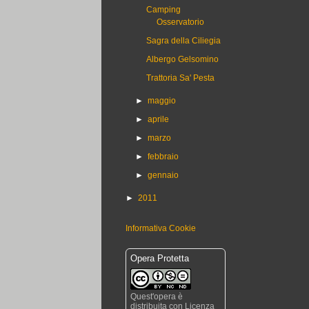
Camping
Osservatorio
Sagra della Ciliegia
Albergo Gelsomino
Trattoria Sa' Pesta
►
maggio
►
aprile
►
marzo
►
febbraio
►
gennaio
►
2011
Informativa Cookie
Opera Protetta
Quest'opera è
distribuita con Licenza