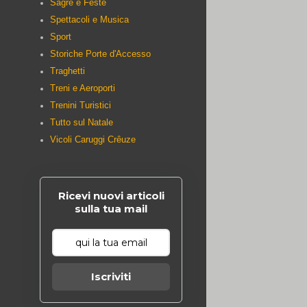
Sagre e Feste
Spettacoli e Musica
Sport
Storiche Porte d'Accesso
Traghetti
Treni e Aeroporti
Trenini Turistici
Tutto sul Natale
Vicoli Caruggi Crêuze
Ricevi nuovi articoli
sulla tua mail
Iscriviti