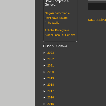
Dove Comprare a
Genova
Negozi particolari e
unici dove trovare
successiva
l'introvabile
Antiche Botteghe e
Storici Locali di Genova
Guide su Genova
►
2023
►
2022
►
2021
►
2020
►
2019
►
2018
►
2017
►
2016
►
2015