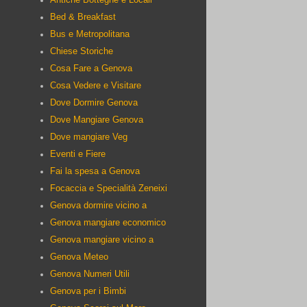
Bed & Breakfast
Bus e Metropolitana
Chiese Storiche
Cosa Fare a Genova
Cosa Vedere e Visitare
Dove Dormire Genova
Dove Mangiare Genova
Dove mangiare Veg
Eventi e Fiere
Fai la spesa a Genova
Focaccia e Specialità Zeneixi
Genova dormire vicino a
Genova mangiare economico
Genova mangiare vicino a
Genova Meteo
Genova Numeri Utili
:
Genova per i Bimbi