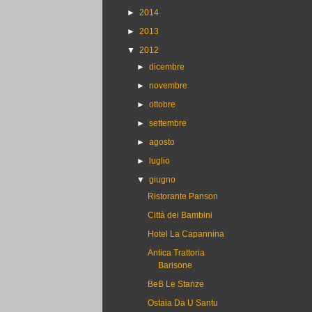
►
2014
►
2013
▼
2012
►
dicembre
►
novembre
►
ottobre
►
settembre
►
agosto
►
luglio
▼
giugno
Ristorante Panson
Città dei Bambini
Hotel La Capannina
Antica Trattoria
Barisone
BeB Le Stanze
Ostaia Da U Santu