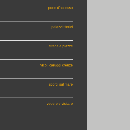
porte d'accesso
palazzi storici
strade e piazze
vicoli caruggi crêuze
scorci sul mare
vedere e visitare