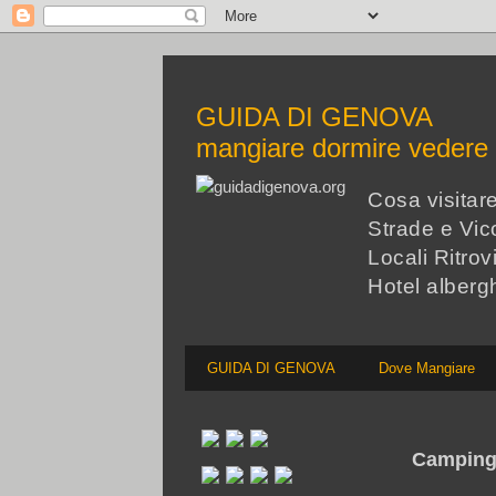
GUIDA DI GENOVA
mangiare dormire veder
Cosa visita
Strade e Vico
Locali Ritrov
Hotel alberg
GUIDA DI GENOVA
Dove Mangiare
Camping