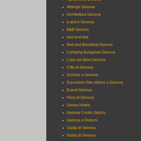
Albergo Genova
Architettura Genova
b and b Genova
B&B Genova
bed and bed
Bed and Breakfast Genova
Camping Bungalow Genova
Casa del Boia Genova
Città di Genova
Dormire a Genova
Escursioni Gite intorno a Genova
Eventi Genova
Fiera di Genova
Genoa Hotels
Genova Centro Storico
Genova e Dintorni
Guida di Genova
Guida di Genova