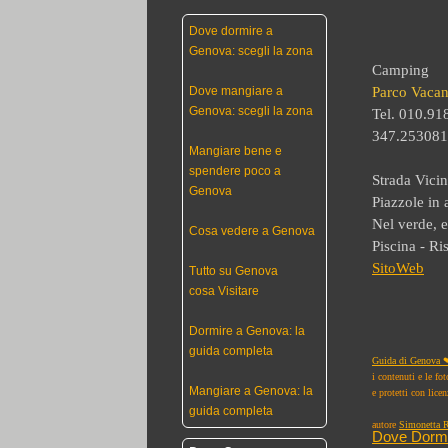
Dove dormire a
Genova: scegli la zona
Camping
Dove mangiare a
Parco Vacan
Genova: scegli la zona
Tel. 010.9
347.25308
Mangiare bene e
spendere poco a
Strada Vici
Genova
Piazzole in a
Nel verde,
e
Cosa vedere a Genova
Piscina - Ri
SitoWeb
Tutto su Genova
cosa Visitare
Dormire a Genova: la
guida completa
Guida di Genova ❤
i contenuti e le fo
Mangiare a Genova: la
e protetti con lice
guida completa
autore
Simonetta R
Dove Dorm