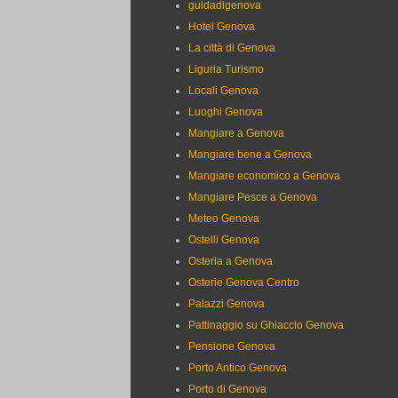
guidadigenova
Hotel Genova
La città di Genova
Liguria Turismo
Locali Genova
Luoghi Genova
Mangiare a Genova
Mangiare bene a Genova
Mangiare economico a Genova
Mangiare Pesce a Genova
Meteo Genova
Ostelli Genova
Osteria a Genova
Osterie Genova Centro
Palazzi Genova
Pattinaggio su Ghiaccio Genova
Pensione Genova
Porto Antico Genova
Porto di Genova