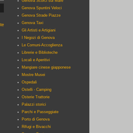
Genova Scorci sul Mare
Genova Spuntini Veloci
Genova Strade Piazze
Genova Taxi
te
Gli Artisti e Artigiani
I Negozi di Genova
Le Comuni-Accoglienza
Librerie e Biblioteche
Locali e Aperitivi
Mangiare cinese giapponese
Mostre Musei
Ospedali
Ostelli - Camping
Osterie Trattorie
Palazzi storici
Parchi e Passeggiate
Porto di Genova
Rifugi e Bivacchi