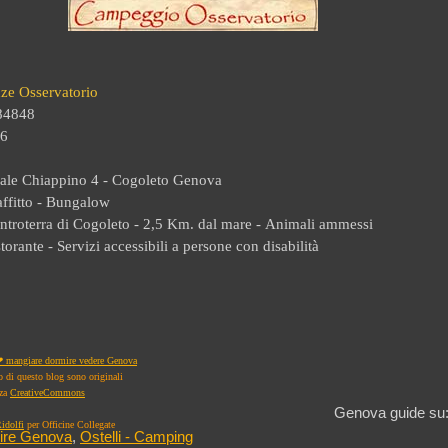
ze Osservatorio
184848
16
nale Chiappino 4 - Cogoleto Genova
ffitto -
Bungalow
ntroterra di Cogoleto - 2,5 Km. dal mare -
Animali ammessi
storante -
Servizi accessibili a persone con disabilità
 mangiare dormire vedere Genova
to di questo blog sono originali
nza
CreativeCommons
Genova guide su
idolfi
per Officine Collegate
ire Genova
,
Ostelli - Camping