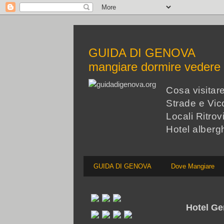
GUIDA DI GENOVA
mangiare dormire veder
Cosa visita
Strade e Vico
Locali Ritrov
Hotel alberg
GUIDA DI GENOVA
Dove Mangiare
Hotel Ge