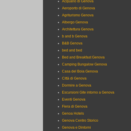
Acquario di Genova
Aeroporto di Genova
Agriturismo Genova
Albergo Genova
Architettura Genova
b and b Genova
B&B Genova
bed and bed
Bed and Breakfast Genova
Camping Bungalow Genova
Casa del Boia Genova
Città di Genova
Dormire a Genova
Escursioni Gite intorno a Genova
Eventi Genova
Fiera di Genova
Genoa Hotels
Genova Centro Storico
Genova e Dintorni