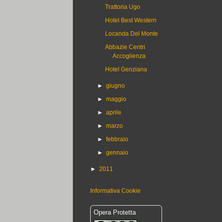
Trattoria Ugo
Hotel Best Western
Locanda Del Monte
Abbazie Centri
Accoglienza
Hotel Genziana
►
giugno
►
maggio
►
aprile
►
marzo
►
febbraio
►
gennaio
►
2011
Informativa Cookie
Opera Protetta