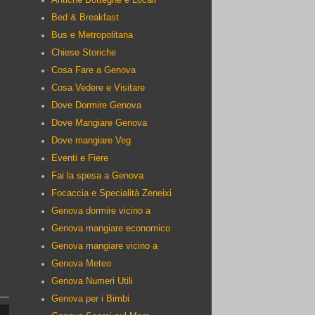
Bed & Breakfast
Bus e Metropolitana
Chiese Storiche
Cosa Fare a Genova
Cosa Vedere e Visitare
Dove Dormire Genova
Dove Mangiare Genova
Dove mangiare Veg
Eventi e Fiere
Fai la spesa a Genova
Focaccia e Specialità Zeneixi
Genova dormire vicino a
Genova mangiare economico
Genova mangiare vicino a
Genova Meteo
:
Genova Numeri Utili
Genova per i Bimbi