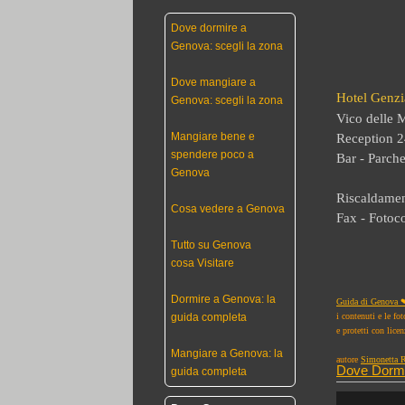
Dove dormire a
Genova: scegli la zona
Dove mangiare a
Hotel Genz
Genova: scegli la zona
Vico delle 
Mangiare bene e
Reception 2
spendere poco a
Bar - Parch
Genova
Riscaldamen
Cosa vedere a Genova
Fax - Fotoco
Tutto su Genova
cosa Visitare
Dormire a Genova: la
Guida di Genova ❤
i contenuti e le fo
guida completa
e protetti con lice
Mangiare a Genova: la
autore
Simonetta R
Dove Dorm
guida completa