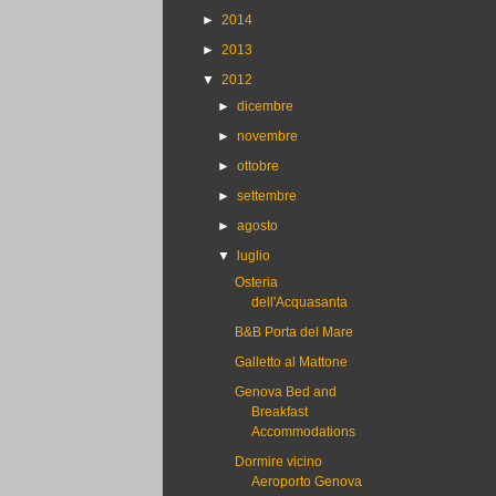
►
2014
►
2013
▼
2012
►
dicembre
►
novembre
►
ottobre
►
settembre
►
agosto
▼
luglio
Osteria
dell'Acquasanta
B&B Porta del Mare
Galletto al Mattone
Genova Bed and
Breakfast
Accommodations
Dormire vicino
Aeroporto Genova