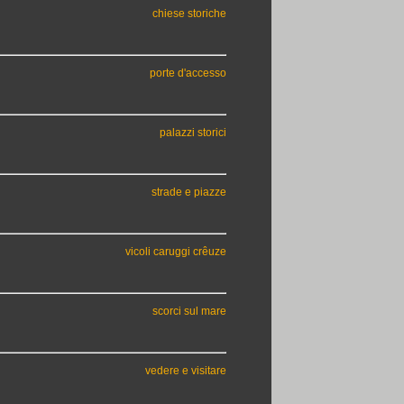
chiese storiche
porte d'accesso
palazzi storici
strade e piazze
vicoli caruggi crêuze
scorci sul mare
vedere e visitare