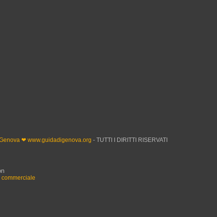
 Genova ❤ www.guidadigenova.org
- TUTTI I DIRITTI RISERVATI
on
n commerciale