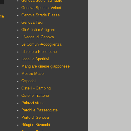
Genova Scorci sul Mare
Genova Spuntini Veloci
Genova Strade Piazze
te
Genova Taxi
Gli Artisti e Artigiani
I Negozi di Genova
Le Comuni-Accoglienza
Librerie e Biblioteche
Locali e Aperitivi
Mangiare cinese giapponese
Mostre Musei
Ospedali
Ostelli - Camping
Osterie Trattorie
Palazzi storici
Parchi e Passeggiate
Porto di Genova
Rifugi e Bivacchi