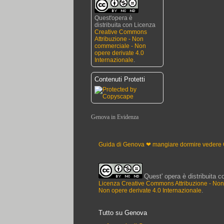
Quest'opera è
distribuita con Licenza
Creative Commons
Attribuzione - Non
commerciale - Non
opere derivate 4.0
Internazionale
.
Contenuti Protetti
Genova in Evidenza
Trattoria Da Maria
Ceramiche Giovannacci
Guida di Genova ❤ mangiare dormire vedere
Franco Buffarello
Quest' opera è distribuita c
Licenza Creative Commons Attribuzione - No
Non opere derivate 4.0 Internazionale
.
Tutto su Genova