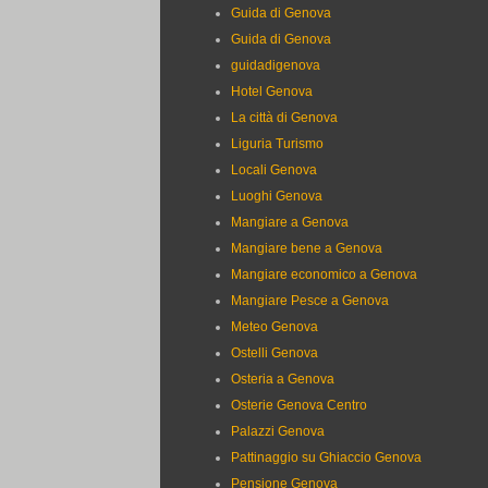
Guida di Genova
Guida di Genova
guidadigenova
Hotel Genova
La città di Genova
Liguria Turismo
Locali Genova
Luoghi Genova
Mangiare a Genova
Mangiare bene a Genova
Mangiare economico a Genova
Mangiare Pesce a Genova
Meteo Genova
Ostelli Genova
Osteria a Genova
Osterie Genova Centro
Palazzi Genova
Pattinaggio su Ghiaccio Genova
Pensione Genova