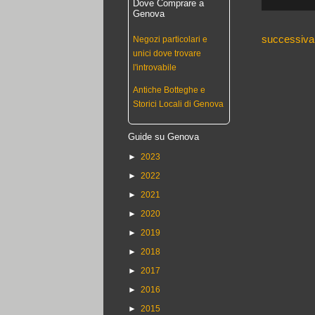
Dove Comprare a
Genova
successiva
Negozi particolari e
unici dove trovare
l'introvabile
Antiche Botteghe e
Storici Locali di Genova
Guide su Genova
►
2023
►
2022
►
2021
►
2020
►
2019
►
2018
►
2017
►
2016
►
2015