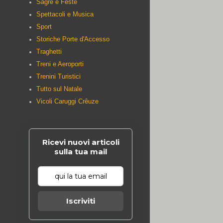
Sagre e Feste
Spettacoli e Musica
Sport
Storiche Porte d'Accesso
Traghetti
Treni e Aeroporti
Trenini Turistici
Tutto sul Natale
Vicoli Caruggi Crêuze
Ricevi nuovi articoli
sulla tua mail
Iscriviti