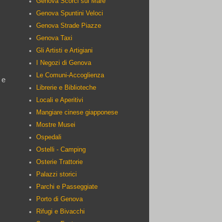
Genova Scorci sul Mare
Genova Spuntini Veloci
Genova Strade Piazze
Genova Taxi
Gli Artisti e Artigiani
I Negozi di Genova
Le Comuni-Accoglienza
 e
Librerie e Biblioteche
Locali e Aperitivi
Mangiare cinese giapponese
Mostre Musei
Ospedali
Ostelli - Camping
Osterie Trattorie
Palazzi storici
Parchi e Passeggiate
Porto di Genova
Rifugi e Bivacchi