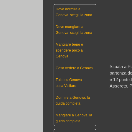
Dove dormire a
Genova: scegli la zona
Dove mangiare a
Genova: scegli la zona
Mangiare bene e
spendere poco a
Genova
Situata a Po
Cosa vedere a Genova
partenza de
e 12 punti 
Tutto su Genova
Assereto, P
cosa Visitare
Dormire a Genova: la
guida completa
Mangiare a Genova: la
guida completa