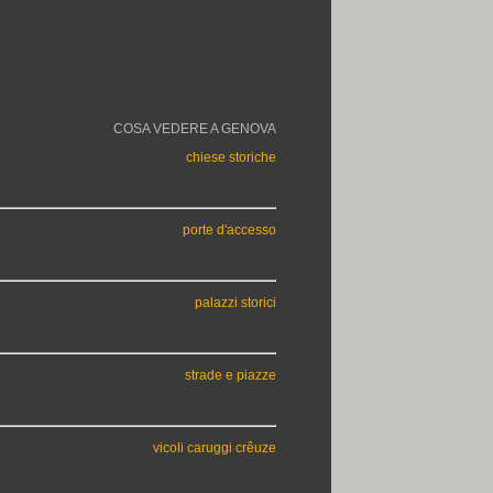
COSA VEDERE A GENOVA
chiese storiche
porte d'accesso
palazzi storici
strade e piazze
vicoli caruggi crêuze