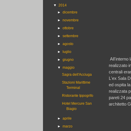
▼
2014
►
dicembre
►
novembre
►
ottobre
►
settembre
►
agosto
►
luglio
All'interno 
►
giugno
realizzato i
▼
maggio
centrali er
Sagra dell'Acciuga
L'ex Sala Do
Stazioni Marittime
ed ospita l
Terminal
realizzata 
Ristorante Ippogrifo
pareti 24 pa
Hotel Mercure San
architetto G
Biagio
►
aprile
►
marzo