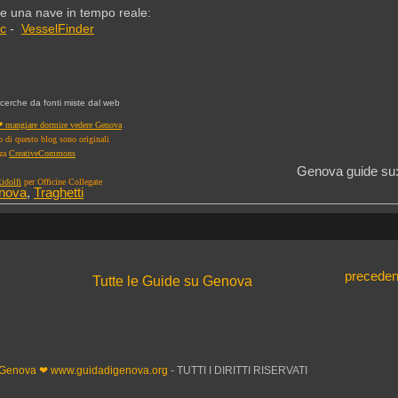
e una nave in tempo reale:
ic
-
VesselFinder
ricerche da fonti miste dal web
 mangiare dormire vedere Genova
to di questo blog sono originali
nza
CreativeCommons
Genova guide su
idolfi
per Officine Collegate
enova
,
Traghetti
preceden
Tutte le Guide su Genova
 Genova ❤ www.guidadigenova.org
- TUTTI I DIRITTI RISERVATI