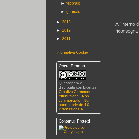
►
febbraio
►
gennaio
►
2013
All'interno
►
2012
riconsegna 
►
2011
Informativa Cookie
Opera Protetta
Quest'opera è
distribuita con Licenza
Creative Commons
Attribuzione - Non
commerciale - Non
opere derivate 4.0
Internazionale
.
Contenuti Protetti