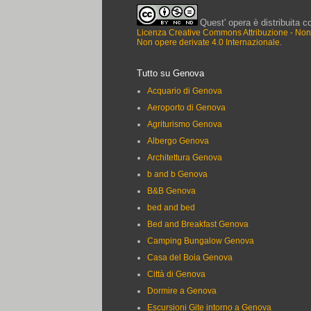
Quest' opera è distribuita c
Licenza Creative Commons Attribuzione - No
Non opere derivate 4.0 Internazionale
.
Tutto su Genova
Acquario di Genova
Aeroporto di Genova
Agriturismo Genova
Albergo Genova
Architettura Genova
b and b Genova
B&B Genova
bed and bed
Bed and Breakfast Genova
Camping Bungalow Genova
Casa del Boia Genova
Città di Genova
Dormire a Genova
Escursioni Gite intorno a Genova