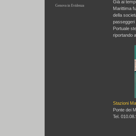
Già ai temp
Genova in Evidenza
Marittima fu
Trattoria Da Maria
della societ
passeggeri 
Ceramiche Giovannacci
Portuale ste
Franco Buffarello
riportando a
Stazioni Ma
Ponte dei M
Tel. 010.08