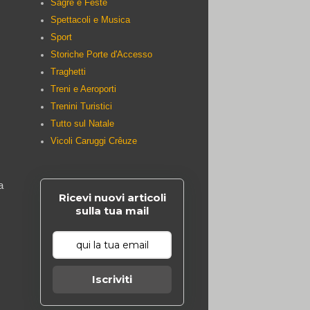
Sagre e Feste
Spettacoli e Musica
Sport
Storiche Porte d'Accesso
Traghetti
Treni e Aeroporti
Trenini Turistici
Tutto sul Natale
Vicoli Caruggi Crêuze
a
Ricevi nuovi articoli
sulla tua mail
Iscriviti