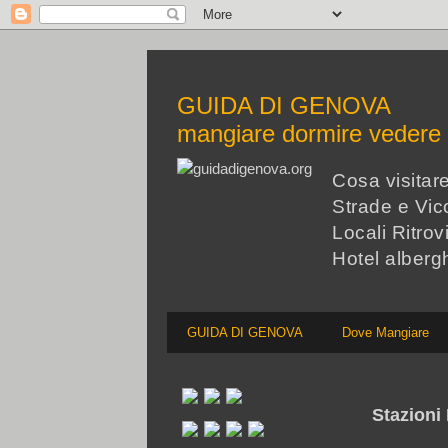
GUIDA DI GENOVA
mangiare dormire veder
Cosa visita
Strade e Vico
Locali Ritrov
Hotel alberg
GUIDA DI GENOVA
Dove Mangiare
Stazioni