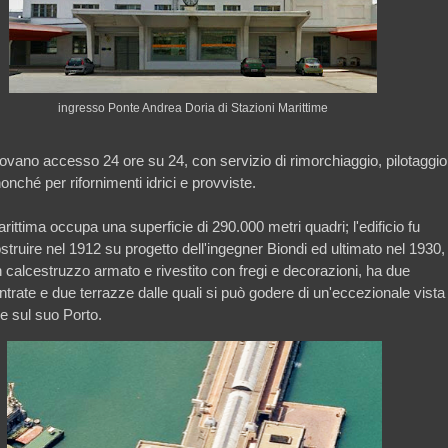
ingresso Ponte Andrea Doria di Stazioni Marittime
trovano accesso 24 ore su 24, con servizio di rimorchiaggio, pilotaggio
nché per rifornimenti idrici e provviste.
ittima occupa una superficie di 290.000 metri quadri; l'edificio fu
ostruire nel 1912 su progetto dell'ingegner Biondi ed ultimato nel 1930,
n calcestruzzo armato e rivestito con fregi e decorazioni, ha due
ntrate e due terrazze dalle quali si può godere di un'eccezionale vista
 sul suo Porto.