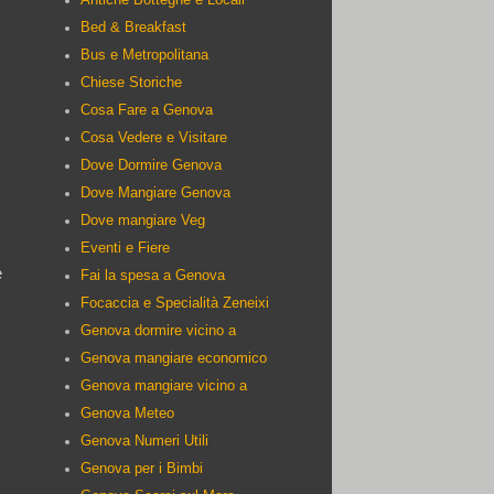
Bed & Breakfast
Bus e Metropolitana
Chiese Storiche
Cosa Fare a Genova
Cosa Vedere e Visitare
Dove Dormire Genova
Dove Mangiare Genova
Dove mangiare Veg
Eventi e Fiere
e
Fai la spesa a Genova
Focaccia e Specialità Zeneixi
Genova dormire vicino a
Genova mangiare economico
Genova mangiare vicino a
Genova Meteo
Genova Numeri Utili
Genova per i Bimbi