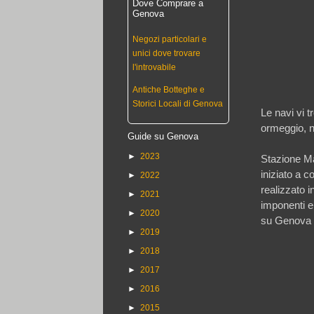
Dove Comprare a
Genova
Negozi particolari e
unici dove trovare
l'introvabile
Antiche Botteghe e
Storici Locali di Genova
Le navi vi 
ormeggio, no
Guide su Genova
►
2023
Stazione Mar
iniziato a c
►
2022
realizzato i
►
2021
imponenti e
►
2020
su Genova e
►
2019
►
2018
►
2017
►
2016
►
2015