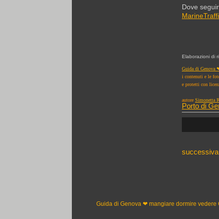
Dove seguir
MarineTraff
Elaborazioni di 
Guida di Genova ❤
i contenuti e le fo
e protetti con lice
autore
Simonetta R
Porto di G
successiva
Guida di Genova ❤ mangiare dormire vedere