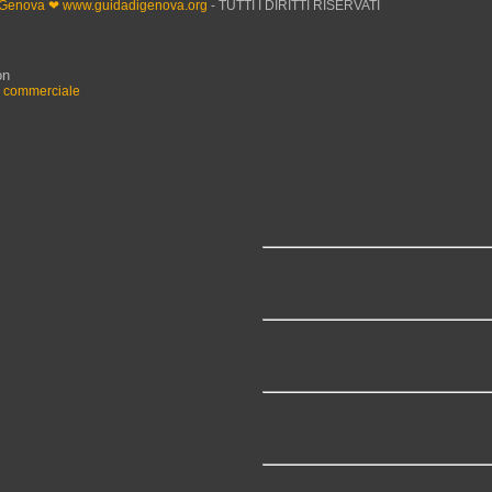
 Genova ❤ www.guidadigenova.org
- TUTTI I DIRITTI RISERVATI
on
n commerciale