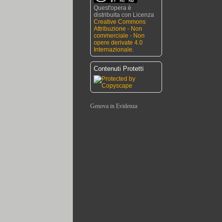
Quest'opera è
distribuita con Licenza
Creative Commons
Attribuzione - Non
commerciale - Non
opere derivate 4.0
Internazionale
.
Contenuti Protetti
Genova in Evidenza
Trattoria Da Maria
Ceramiche Giovannacci
Franco Buffarello