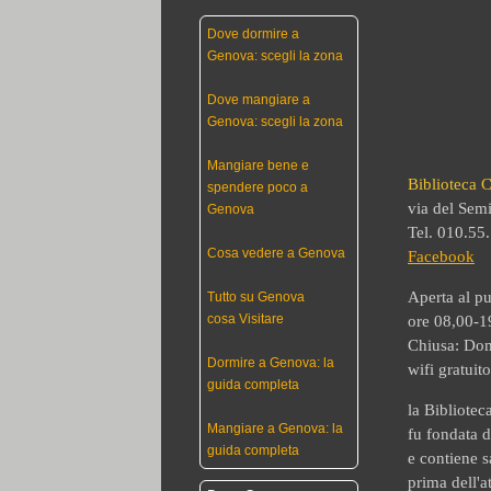
Dove dormire a
Genova: scegli la zona
Dove mangiare a
Genova: scegli la zona
Mangiare bene e
Biblioteca C
spendere poco a
via del Sem
Genova
Tel. 010.55
Cosa vedere a Genova
Facebook
Aperta al p
Tutto su Genova
cosa Visitare
ore 08,00-1
Chiusa: Do
Dormire a Genova: la
wifi gratuito
guida completa
la Bibliotec
Mangiare a Genova: la
fu fondata
d
guida completa
e contiene s
prima dell'