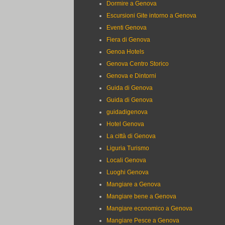
Dormire a Genova
Escursioni Gite intorno a Genova
Eventi Genova
Fiera di Genova
Genoa Hotels
Genova Centro Storico
Genova e Dintorni
Guida di Genova
Guida di Genova
guidadigenova
Hotel Genova
La città di Genova
Liguria Turismo
Locali Genova
Luoghi Genova
Mangiare a Genova
Mangiare bene a Genova
Mangiare economico a Genova
Mangiare Pesce a Genova