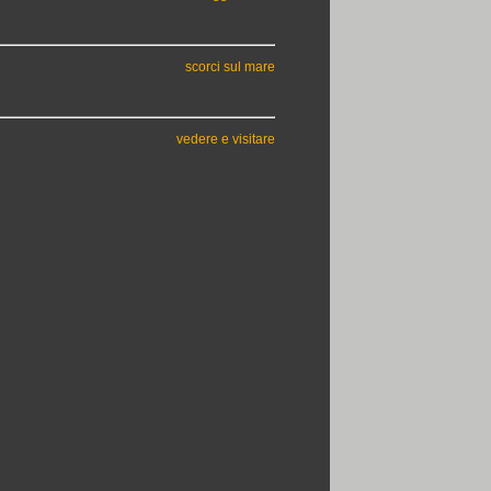
scorci sul mare
vedere e visitare