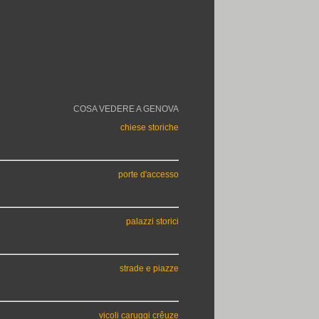
COSA VEDERE A GENOVA
chiese storiche
porte d'accesso
palazzi storici
strade e piazze
vicoli caruggi crêuze