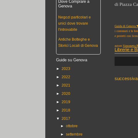
Dove Comprare a
di Piazza C
Genova
Negozi particolari e
unici dove trovare
Guida di Genova ❤
l'introvabile
i contenuti e le fo
e protetti con lice
Antiche Botteghe e
Storici Locali di Genova
autore
Simonetta R
Librerie e B
Guide su Genova
►
2023
►
2022
successiva
►
2021
►
2020
►
2019
►
2018
▼
2017
►
ottobre
►
settembre