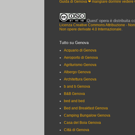
Guida di Genova ❤ mangiare dormire vedere
Quest' opera è distribuita c
Licenza Creative Commons Attribuzione - No
Non opere derivate 4.0 Internazionale
.
Tutto su Genova
Acquario di Genova
Aeroporto di Genova
Agriturismo Genova
Albergo Genova
Architettura Genova
b and b Genova
B&B Genova
bed and bed
Bed and Breakfast Genova
Camping Bungalow Genova
Casa del Boia Genova
Città di Genova