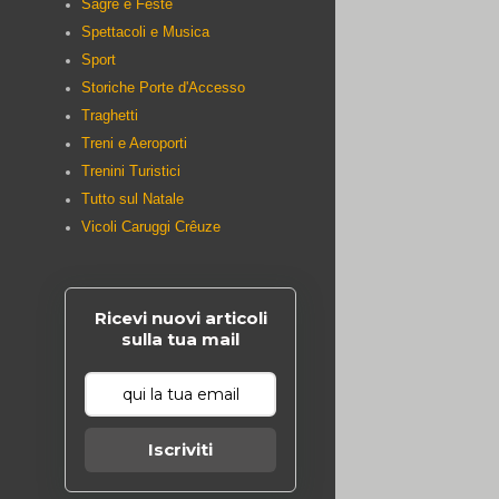
Sagre e Feste
Spettacoli e Musica
Sport
Storiche Porte d'Accesso
Traghetti
Treni e Aeroporti
Trenini Turistici
Tutto sul Natale
Vicoli Caruggi Crêuze
Ricevi nuovi articoli
sulla tua mail
Iscriviti