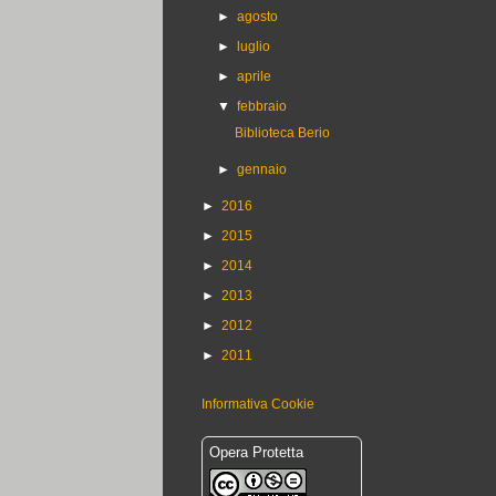
►
agosto
►
luglio
►
aprile
▼
febbraio
Biblioteca Berio
►
gennaio
►
2016
►
2015
►
2014
►
2013
►
2012
►
2011
Informativa Cookie
Opera Protetta