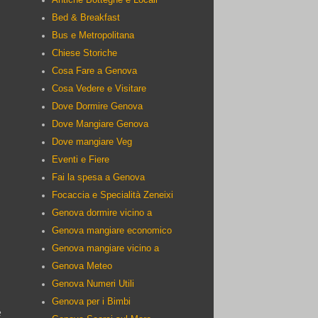
Bed & Breakfast
Bus e Metropolitana
Chiese Storiche
Cosa Fare a Genova
Cosa Vedere e Visitare
Dove Dormire Genova
Dove Mangiare Genova
Dove mangiare Veg
Eventi e Fiere
Fai la spesa a Genova
Focaccia e Specialità Zeneixi
Genova dormire vicino a
Genova mangiare economico
Genova mangiare vicino a
Genova Meteo
Genova Numeri Utili
Genova per i Bimbi
e