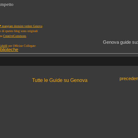
ampetto
 mangiare dormire vedere Genova
to di questo blog sono originali
nza
CreativeCommons
Genova guide su
idolfi
per Officine Collegate
iblioteche
preceden
Tutte le Guide su Genova