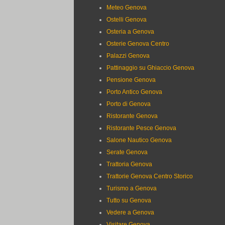
Meteo Genova
Ostelli Genova
Osteria a Genova
Osterie Genova Centro
Palazzi Genova
Pattinaggio su Ghiaccio Genova
Pensione Genova
Porto Antico Genova
Porto di Genova
Ristorante Genova
Ristorante Pesce Genova
Salone Nautico Genova
Serate Genova
Trattoria Genova
Trattorie Genova Centro Storico
Turismo a Genova
Tutto su Genova
Vedere a Genova
Visitare Genova