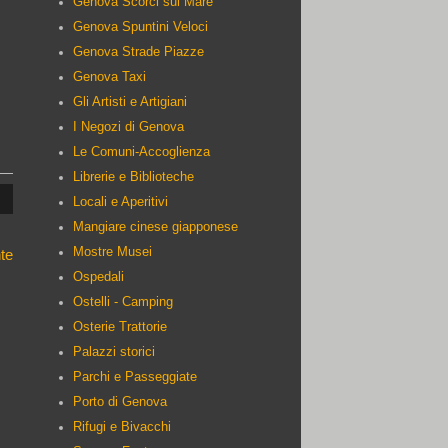
Genova Scorci sul Mare
Genova Spuntini Veloci
Genova Strade Piazze
Genova Taxi
Gli Artisti e Artigiani
I Negozi di Genova
:
Le Comuni-Accoglienza
Librerie e Biblioteche
Locali e Aperitivi
Mangiare cinese giapponese
Mostre Musei
te
Ospedali
Ostelli - Camping
Osterie Trattorie
Palazzi storici
Parchi e Passeggiate
Porto di Genova
Rifugi e Bivacchi