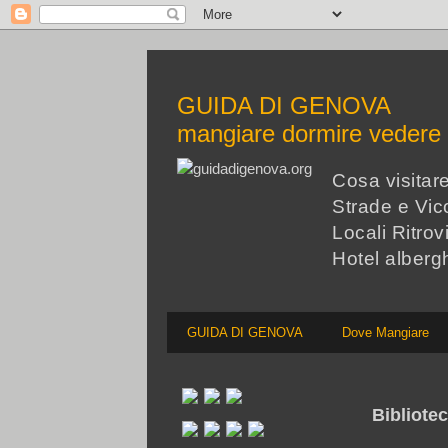
GUIDA DI GENOVA
mangiare dormire veder
Cosa visita
Strade e Vico
Locali Ritrov
Hotel alberg
GUIDA DI GENOVA
Dove Mangiare
Bibliote