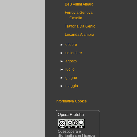
BeB Villini Albaro
Ferrovia Genova
Casella
Trattoria Da Genio
Locanda Alambra
►
ottobre
►
settembre
►
agosto
►
luglio
►
giugno
►
maggio
Informativa Cookie
Opera Protetta
Quest'opera è
distribuita con Licenza