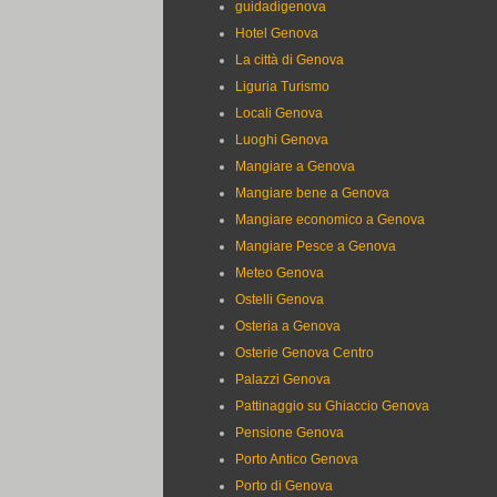
guidadigenova
Hotel Genova
La città di Genova
Liguria Turismo
Locali Genova
Luoghi Genova
Mangiare a Genova
Mangiare bene a Genova
Mangiare economico a Genova
Mangiare Pesce a Genova
Meteo Genova
Ostelli Genova
Osteria a Genova
Osterie Genova Centro
Palazzi Genova
Pattinaggio su Ghiaccio Genova
Pensione Genova
Porto Antico Genova
Porto di Genova