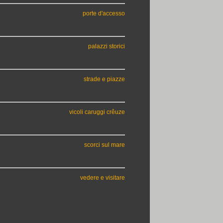
porte d'accesso
palazzi storici
strade e piazze
vicoli caruggi crêuze
scorci sul mare
vedere e visitare