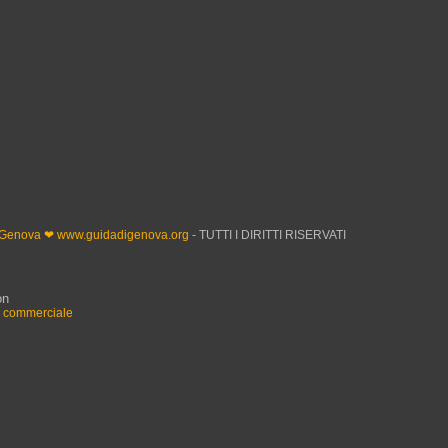
 Genova ❤ www.guidadigenova.org
- TUTTI I DIRITTI RISERVATI
on
n commerciale