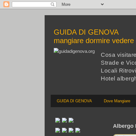
GUIDA DI GENOVA
mangiare dormire veder
Cosa visita
Strade e Vico
Locali Ritrov
Hotel alberg
GUIDA DI GENOVA
Dove Mangiare
Albergo 