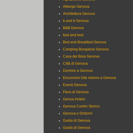
Albergo Genova
Architettura Genova
b and b Genova
B&B Genova
bed and bed
Bed and Breakfast Genova
Camping Bungalow Genova
Casa del Boia Genova
Città di Genova
Dormire a Genova
Escursioni Gite intorno a Genova
Eventi Genova
Fiera di Genova
Genoa Hotels
Genova Centro Storico
Genova e Dintorni
Guida di Genova
Guida di Genova