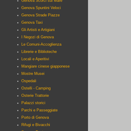
Genova Scorci sul Mare
Genova Spuntini Veloci
Genova Strade Piazze
Genova Taxi
Gli Artisti e Artigiani
I Negozi di Genova
Le Comuni-Accoglienza
Librerie e Biblioteche
Locali e Aperitivi
Mangiare cinese giapponese
Mostre Musei
Ospedali
Ostelli - Camping
Osterie Trattorie
Palazzi storici
Parchi e Passeggiate
Porto di Genova
Rifugi e Bivacchi