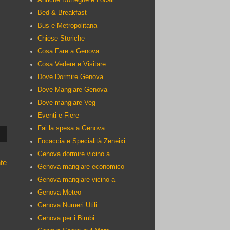
Bed & Breakfast
Bus e Metropolitana
Chiese Storiche
Cosa Fare a Genova
Cosa Vedere e Visitare
Dove Dormire Genova
Dove Mangiare Genova
:
Dove mangiare Veg
Eventi e Fiere
Fai la spesa a Genova
Focaccia e Specialità Zeneixi
Genova dormire vicino a
te
Genova mangiare economico
Genova mangiare vicino a
Genova Meteo
Genova Numeri Utili
Genova per i Bimbi