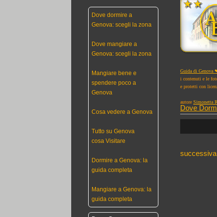
Dove dormire a
Genova: scegli la zona
Dove mangiare a
Genova: scegli la zona
Guida di Genova ❤
Mangiare bene e
i contenuti e le fo
spendere poco a
e protetti con lice
Genova
autore
Simonetta R
Dove Dorm
Cosa vedere a Genova
Tutto su Genova
cosa Visitare
successiva
Dormire a Genova: la
guida completa
Mangiare a Genova: la
guida completa