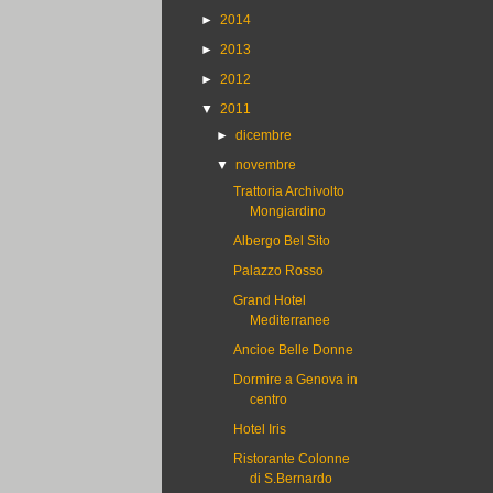
►
2014
►
2013
►
2012
▼
2011
►
dicembre
▼
novembre
Trattoria Archivolto
Mongiardino
Albergo Bel Sito
Palazzo Rosso
Grand Hotel
Mediterranee
Ancioe Belle Donne
Dormire a Genova in
centro
Hotel Iris
Ristorante Colonne
di S.Bernardo