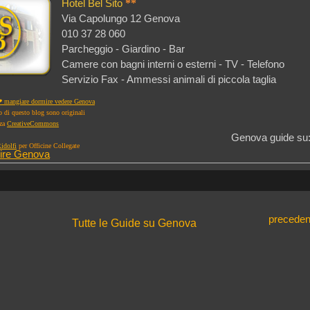
Hotel Bel Sito
**
Via Capolungo 12 Genova
010 37 28 060
Parcheggio - Giardino - Bar
Camere con bagni interni o esterni - TV - Telefono
Servizio Fax - Ammessi animali di piccola taglia
 mangiare dormire vedere Genova
to di questo blog sono originali
nza
CreativeCommons
Genova guide su
idolfi
per Officine Collegate
ire Genova
preceden
Tutte le Guide su Genova