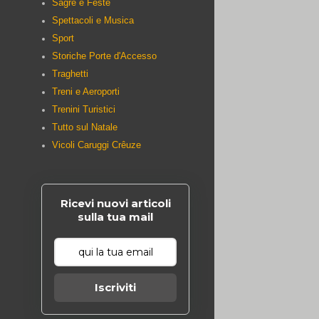
Sagre e Feste
Spettacoli e Musica
Sport
Storiche Porte d'Accesso
Traghetti
Treni e Aeroporti
Trenini Turistici
Tutto sul Natale
Vicoli Caruggi Crêuze
Ricevi nuovi articoli
sulla tua mail
Iscriviti