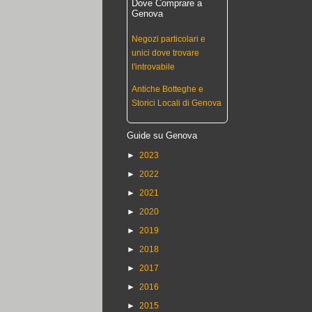
Dove Comprare a
Genova
Negozi particolari e
unici dove trovare
l'introvabile
Antiche Botteghe e
Storici Locali di Genova
Guide su Genova
►
2023
►
2022
►
2021
►
2020
►
2019
►
2018
►
2017
►
2016
►
2015