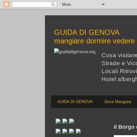
GUIDA DI GENOVA
mangiare dormire veder
Cosa visita
Strade e Vico
Locali Ritrov
Hotel alberg
GUIDA DI GENOVA
Dove Mangiare
Il Borgo