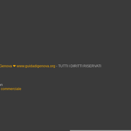
 Genova ❤ www.guidadigenova.org
- TUTTI I DIRITTI RISERVATI
on
n commerciale