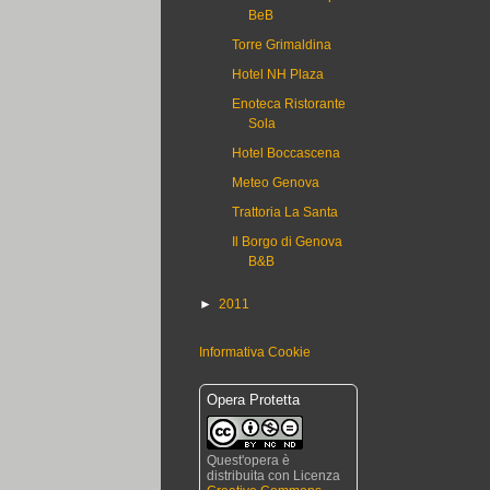
BeB
Torre Grimaldina
Hotel NH Plaza
Enoteca Ristorante
Sola
Hotel Boccascena
Meteo Genova
Trattoria La Santa
Il Borgo di Genova
B&B
►
2011
Informativa Cookie
Opera Protetta
Quest'opera è
distribuita con Licenza