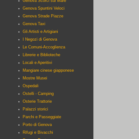
Genova Scorci sul Mare
Genova Spuntini Veloci
Genova Strade Piazze
Genova Taxi
Gli Artisti e Artigiani
I Negozi di Genova
Le Comuni-Accoglienza
Librerie e Biblioteche
Locali e Aperitivi
Mangiare cinese giapponese
Mostre Musei
Ospedali
Ostelli - Camping
Osterie Trattorie
Palazzi storici
Parchi e Passeggiate
Porto di Genova
Rifugi e Bivacchi