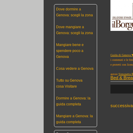
Dove dormire a
Genova: scegli la zona
Dove mangiare a
Genova: scegli la zona
Mangiare bene e
spendere poco a
Guida di Genova ❤
Genova
i contenuti e le fo
e protetti con lice
Cosa vedere a Genova
autore
Simonetta R
Bed & Brea
Tutto su Genova
cosa Visitare
Dormire a Genova: la
guida completa
successiva
Mangiare a Genova: la
guida completa