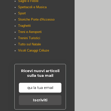
Sagre e Feste
Spettacoli e Musica
Sport
Storiche Porte d'Accesso
Traghetti
Treni e Aeroporti
Trenini Turistici
Tutto sul Natale
Vicoli Caruggi Crêuze
Ricevi nuovi articoli
sulla tua mail
Iscriviti