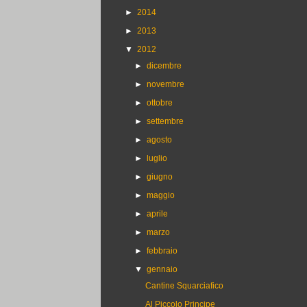
►
2014
►
2013
▼
2012
►
dicembre
►
novembre
►
ottobre
►
settembre
►
agosto
►
luglio
►
giugno
►
maggio
►
aprile
►
marzo
►
febbraio
▼
gennaio
Cantine Squarciafico
Al Piccolo Principe