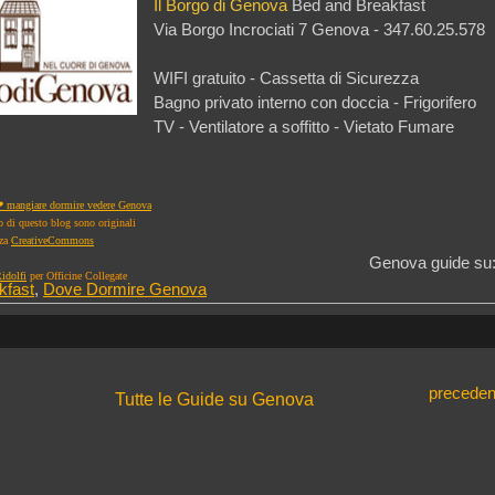
Il Borgo di Genova
Bed and Breakfast
Via Borgo Incrociati 7 Genova - 347.60.25.578
WIFI gratuito - Cassetta di Sicurezza
Bagno privato interno con doccia - Frigorifero
TV - Ventilatore a soffitto - Vietato Fumare
 mangiare dormire vedere Genova
to di questo blog sono originali
nza
CreativeCommons
Genova guide su
idolfi
per Officine Collegate
kfast
,
Dove Dormire Genova
preceden
Tutte le Guide su Genova