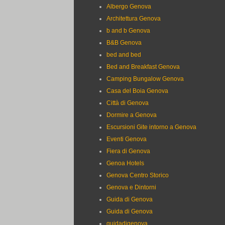
Albergo Genova
Architettura Genova
b and b Genova
B&B Genova
bed and bed
Bed and Breakfast Genova
Camping Bungalow Genova
Casa del Boia Genova
Città di Genova
Dormire a Genova
Escursioni Gite intorno a Genova
Eventi Genova
Fiera di Genova
Genoa Hotels
Genova Centro Storico
Genova e Dintorni
Guida di Genova
Guida di Genova
guidadigenova