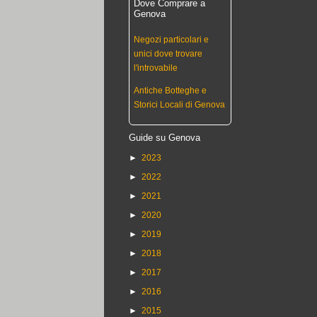
Dove Comprare a
Genova
Negozi particolari e
unici dove trovare
l'introvabile
Antiche Botteghe e
Storici Locali di Genova
Guide su Genova
►
2023
►
2022
►
2021
►
2020
►
2019
►
2018
►
2017
►
2016
►
2015