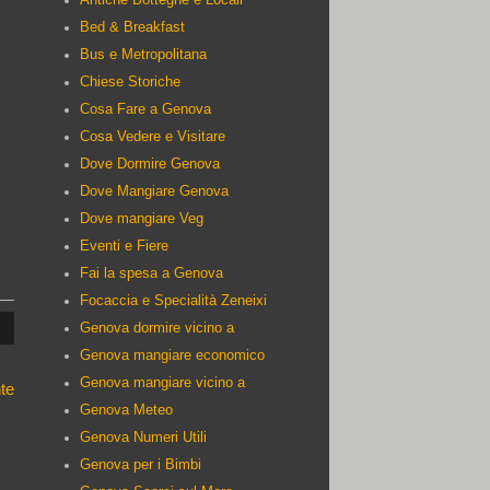
Bed & Breakfast
Bus e Metropolitana
Chiese Storiche
Cosa Fare a Genova
Cosa Vedere e Visitare
Dove Dormire Genova
Dove Mangiare Genova
Dove mangiare Veg
Eventi e Fiere
:
Fai la spesa a Genova
Focaccia e Specialità Zeneixi
Genova dormire vicino a
Genova mangiare economico
Genova mangiare vicino a
te
Genova Meteo
Genova Numeri Utili
Genova per i Bimbi