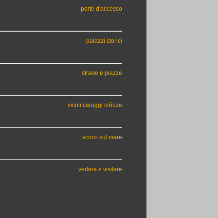
porte d'accesso
palazzi storici
strade e piazze
vicoli caruggi crêuze
scorci sul mare
vedere e visitare