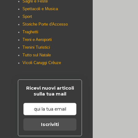
Sagre e Feste
Spettacoli e Musica
Sport
Storiche Porte d'Accesso
Traghetti
Treni e Aeroporti
Trenini Turistici
Tutto sul Natale
Vicoli Caruggi Crêuze
Ricevi nuovi articoli
sulla tua mail
Iscriviti