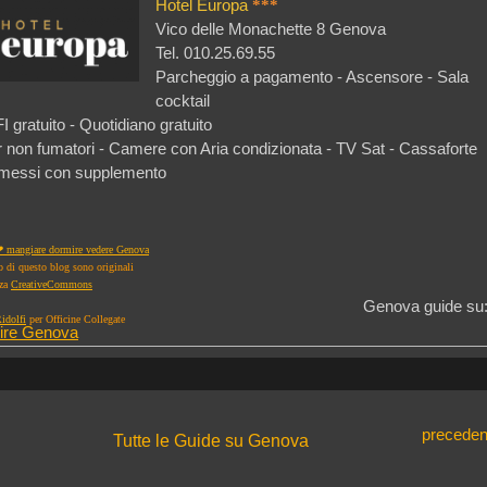
Hotel Europa
***
Vico delle Monachette 8 Genova
Tel. 010.25.69.55
Parcheggio a pagamento - Ascensore
- Sala
cocktail
I gratuito -
Quotidiano gratuito
non fumatori - Camere con Aria condizionata - TV Sat - Cassaforte
messi con supplemento
 mangiare dormire vedere Genova
to di questo blog sono originali
nza
CreativeCommons
Genova guide su
idolfi
per Officine Collegate
ire Genova
preceden
Tutte le Guide su Genova