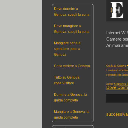
Dove dormire a
Genova: scegli la zona
Dove mangiare a
Genova: scegli la zona
Internet WIF
Camere per 
Mangiare bene e
Animali am
spendere poco a
Genova
Guida di Genova ❤
Cosa vedere a Genova
i contenuti e le fo
e protetti con lice
Tutto su Genova
cosa Visitare
autore
Simonetta R
Dove Dorm
Dormire a Genova: la
guida completa
Mangiare a Genova: la
successiva
guida completa