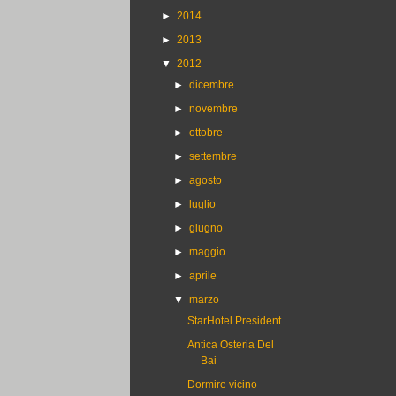
►
2014
►
2013
▼
2012
►
dicembre
►
novembre
►
ottobre
►
settembre
►
agosto
►
luglio
►
giugno
►
maggio
►
aprile
▼
marzo
StarHotel President
Antica Osteria Del
Bai
Dormire vicino