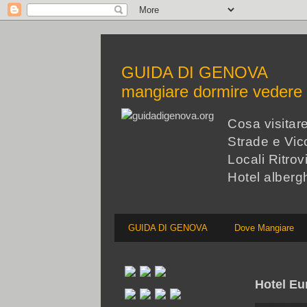
GUIDA DI GENOVA
mangiare dormire veder
Cosa visita
Strade e Vico
Locali Ritrov
Hotel alberg
GUIDA DI GENOVA
Dove Mangiare
Hotel Eu