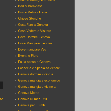
Bed & Breakfast
Bus e Metropolitana
Chiese Storiche
Cosa Fare a Genova
Cosa Vedere e Visitare
Dove Dormire Genova
Dove Mangiare Genova
Dove mangiare Veg
Eventi e Fiere
Fai la spesa a Genova
Focaccia e Specialità Zeneixi
:
Genova dormire vicino a
Genova mangiare economico
Genova mangiare vicino a
Genova Meteo
te
Genova Numeri Utili
Genova per i Bimbi