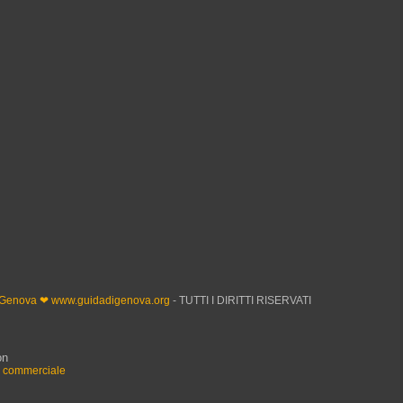
 Genova ❤ www.guidadigenova.org
- TUTTI I DIRITTI RISERVATI
on
n commerciale