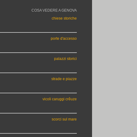
COSA VEDERE A GENOVA
chiese storiche
porte d'accesso
palazzi storici
strade e piazze
vicoli caruggi crêuze
scorci sul mare