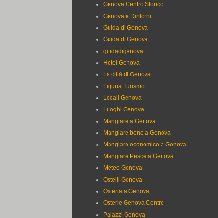
Genova Centro Storico
Genova e Dintorni
Guida di Genova
Guida di Genova
guidadigenova
Hotel Genova
La città di Genova
Liguria Turismo
Locali Genova
Luoghi Genova
Mangiare a Genova
Mangiare bene a Genova
Mangiare economico a Genova
Mangiare Pesce a Genova
Meteo Genova
Ostelli Genova
Osteria a Genova
Osterie Genova Centro
Palazzi Genova