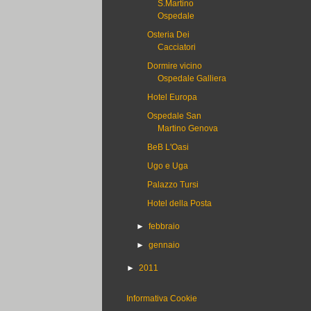
S.Martino
Ospedale
Osteria Dei
Cacciatori
Dormire vicino
Ospedale Galliera
Hotel Europa
Ospedale San
Martino Genova
BeB L'Oasi
Ugo e Uga
Palazzo Tursi
Hotel della Posta
►
febbraio
►
gennaio
►
2011
Informativa Cookie