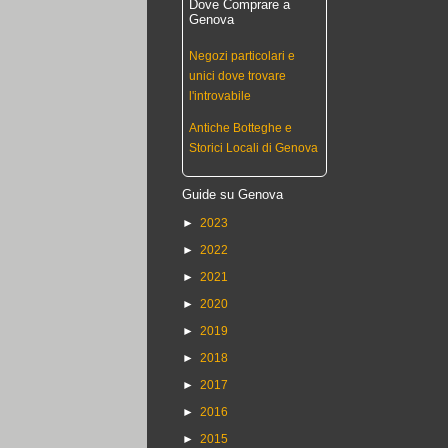
Dove Comprare a
Genova
Negozi particolari e
unici dove trovare
l'introvabile
Antiche Botteghe e
Storici Locali di Genova
Guide su Genova
►
2023
►
2022
►
2021
►
2020
►
2019
►
2018
►
2017
►
2016
►
2015