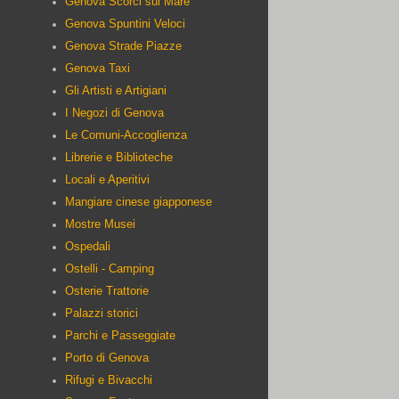
Genova Scorci sul Mare
Genova Spuntini Veloci
Genova Strade Piazze
Genova Taxi
Gli Artisti e Artigiani
I Negozi di Genova
Le Comuni-Accoglienza
Librerie e Biblioteche
Locali e Aperitivi
Mangiare cinese giapponese
Mostre Musei
Ospedali
Ostelli - Camping
Osterie Trattorie
Palazzi storici
Parchi e Passeggiate
Porto di Genova
Rifugi e Bivacchi