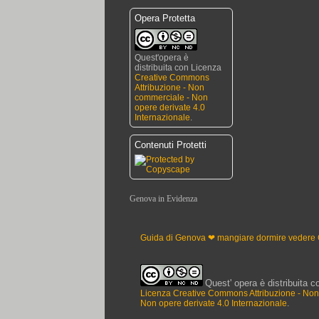
Opera Protetta
Quest'opera è
distribuita con Licenza
Creative Commons
Attribuzione - Non
commerciale - Non
opere derivate 4.0
Internazionale
.
Contenuti Protetti
Genova in Evidenza
Trattoria Da Maria
Ceramiche Giovannacci
Guida di Genova ❤ mangiare dormire vedere
Franco Buffarello
Quest' opera è distribuita c
Licenza Creative Commons Attribuzione - No
Non opere derivate 4.0 Internazionale
.