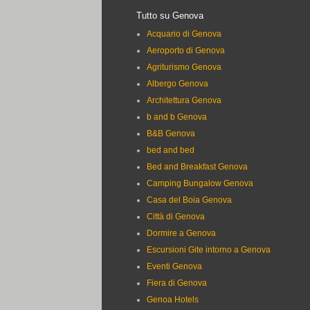
Tutto su Genova
Acquario di Genova
Aeroporto di Genova
Agriturismo Genova
Albergo Genova
Architettura Genova
b and b Genova
B&B Genova
bed and bed
Bed and Breakfast Genova
Camping Bungalow Genova
Casa del Boia Genova
Città di Genova
Dormire a Genova
Escursioni Gite intorno a Genova
Eventi Genova
Fiera di Genova
Genoa Hotels