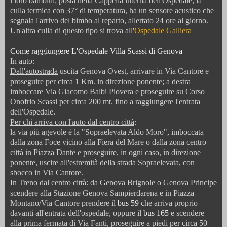
i loro bambini; posta nella Cappella interna dell'Ospedale, la
culla termica con 37° di temperatura, ha un sensore acustico che
segnala
l'arrivo del bimbo
al reparto,
allertato 24 ore al giorno.
Un'altra culla di questo tipo si trova all'
Ospedale Galliera
Come raggiungere L'Ospedale Villa Scassi di Genova
In auto:
Dall'autostrada
uscita Genova Ovest, arrivare in Via Cantore e
proseguire per circa 1 Km. in direzione ponente; a destra
imboccare Via Giacomo Balbi Piovera e proseguire su Corso
Onofrio Scassi per circa 200 mt. fino a raggiungere l'entrata
dell'Ospedale.
Per chi arriva con l'auto dal centro città
:
la via più agevole è la "Sopraelevata Aldo Moro", imboccata
dalla zona Foce vicino alla Fiera del Mare o dalla zona centro
città in Piazza Dante e proseguire, in ogni caso, in direzione
ponente, uscire all'estremità della strada Sopraelevata, con
sbocco in Via Cantore.
In Treno dal centro città
: da Genova Brignole o Genova Principe
scendere alla Stazione Genova Sampierdarena e in Piazza
Montano/Via Cantore prendere il
bus 59
che arriva proprio
davanti all'entrata dell'ospedale, oppure il
bus 165
e scendere
alla prima fermata di Via Fanti, proseguire a piedi per circa 50