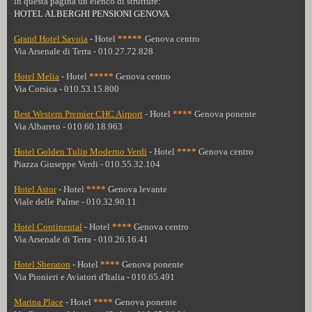
in questa pagina un elenco di strutture:
HOTEL ALBERGHI PENSIONI GENOVA
Grand Hotel Savoia
- Hotel
****
*
Genova centro
Via Arsenale di Terra - 010.27.72.828
Hotel Melia
- Hotel
****
*
Genova centro
Via Corsica - 010.53.15.800
Best Western Premier CHC Airport
- Hotel
****
Genova ponente
Via Albareto - 010.60.18.963
Hotel Golden Tulip Moderno Verdi
- Hotel
****
Genova centro
Piazza Giuseppe Verdi - 010.55.32.104
Hotel Astor
- Hotel
****
Genova levante
Viale delle Palme - 010.32.90.11
Hotel Continental
- Hotel
****
Genova centro
Via Arsenale di Terra - 010.26.16.41
Hotel Sheraton
- Hotel
****
Genova ponente
Via Pionieri e Aviatori d'Italia - 010.65.491
Marina Place
- Hotel
****
Genova ponente