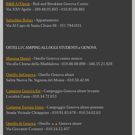
B&B A l'Operà
- Bed and Breakfast Genova Centro
Via XXV Aprile - 389.48.05.805 - 010.85.66.861
Salsedine Relais
- Appartamento
Via Al Capo di Santa Chiara 68
- 351.7941931
OSTELLI CAMPING ALLOGGI STUDENTI a GENOVA
Manena Hostel
- Ostello
Genova centro storico
Via alla Chiesa della Maddalena - 010.86.08.890 - 346.35.21.928
Ostello SuGenova
- Ostello
Genova alture
Salita Nuova Ns. Signora del Monte - 010.50.42.06
Camping Genova Est
- Campeggio
Genova alture levante
Località Cassa - 010.34.72.053
Camping Europa Unita
- Campeggio
Genova alture ponente
Strada Vicinale Chiappino - 010.91.83.678 - 010.54.02.63
Ostello di Genova
- Ostello
Genova alture
▲▲
Via Giovanni Costanzi - 010.24.22.457