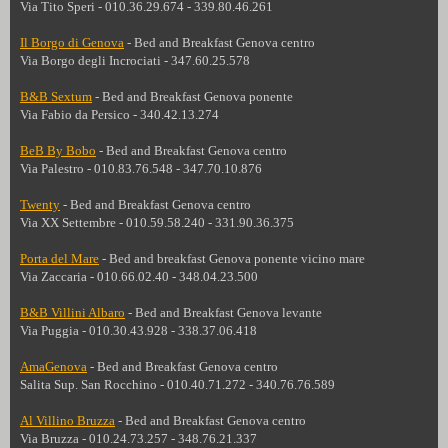
Via Tito Speri - 010.36.29.674 - 339.80.46.261
Il Borgo di Genova
- Bed and Breakfast Genova centro
Via Borgo degli Incrociati - 347.60.25.578
B&B Sextum
-
Bed and Breakfast Genova ponente
Via Fabio da Persico - 340.42.13.274
BeB By Bobo
- Bed and Breakfast
Genova centro
Via Palestro - 010.83.76.548 - 347.70.10.876
Twenty
- Bed and Breakfast Genova centro
Via XX Settembre - 010.59.58.240 - 331.90.36.375
Porta del Mare
- Bed and breakfast
Genova ponente vicino mare
Via Zaccaria - 010.66.02.40 - 348.04.23.500
B&B Villini Albaro
- Bed and Breakfast Genova levante
Via Puggia - 010.30.43.928 - 338.37.06.418
AmaGenova
- Bed and Breakfast
Genova centro
Salita Sup. San Rocchino - 010.40.71.272 - 340.76.76.589
Al Villino Bruzza
-
Bed and Breakfast
Genova centro
Via Bruzza - 010.24.73.257 - 348.76.21.337