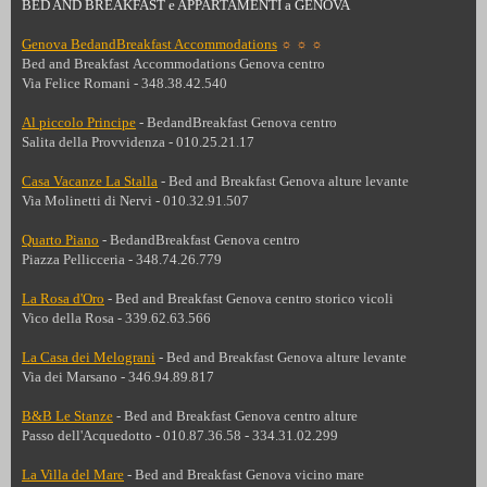
BED AND BREAKFAST e APPARTAMENTI a GENOVA
Genova BedandBreakfast Accommodations
☼
☼
☼
Bed and Breakfast Accommodations
Genova centro
Via Felice Romani - 348.38.42.540
Al piccolo Principe
- BedandBreakfast
Genova centro
Salita della Provvidenza - 010.25.21.17
Casa Vacanze La Stalla
- Bed and Breakfast
Genova alture levante
Via Molinetti di Nervi - 010.32.91.507
Quarto Piano
- BedandBreakfast
Genova centro
Piazza Pellicceria - 348.74.26.779
La Rosa d'Oro
- Bed and Breakfast Genova centro storico vicoli
Vico della Rosa - 339.62.63.566
La Casa dei Melograni
- Bed and Breakfast
Genova alture levante
Via dei Marsano - 346.94.89.817
B&B Le Stanze
- Bed and Breakfast Genova centro alture
Passo dell'Acquedotto - 010.87.36.58 - 334.31.02.299
La Villa del Mare
- Bed and Breakfast
Genova vicino mare