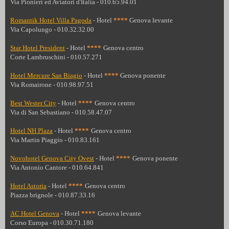
Via Pionieri ed Aviatori d'Italia - 010.65.94.01
Romantik Hotel Villa Pagoda
- Hotel
****
Genova levante
Via Capolungo - 010.32.32.00
Star Hotel President
- Hotel
****
Genova centro
Corte Lambruschini - 010.57.271
Hotel Mercure San Biagio
- Hotel
****
Genova ponente
Via Romairone - 010.98.97.51
Best Wester City
- Hotel
****
Genova centro
Via di San Sebastiano - 010.58.47.07
Hotel NH Plaza
- Hotel
****
Genova centro
Via Martin Piaggio - 010.83.161
Novohotel Genova City Ovest
- Hotel
****
Genova ponente
Via Antonio Cantore - 010.64.841
Hotel Astoria
- Hotel
****
Genova centro
Piazza brignole - 010.87.33.16
AC Hotel Genova
- Hotel
****
Genova levante
Corso Europa - 010.30.71.180