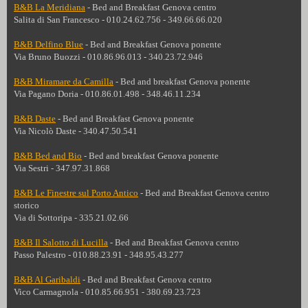
B&B La Meridiana
-
Bed and Breakfast
Genova centro
Salita di San Francesco - 010.24.62.756 - 349.66.66.020
B&B Delfino Blue
-
Bed and Breakfast
Genova ponente
Via Bruno Buozzi - 010.86.96.013 - 340.23.72.946
B&B Miramare da Camilla
- Bed and breakfast
Genova ponente
Via Pagano Doria - 010.86.01.498 - 348.46.11.234
B&B Daste
-
Bed and Breakfast
Genova ponente
Via Nicolò Daste - 340.47.50.541
B&B Bed and Bio
-
Bed and breakfast
Genova ponente
Via Sestri - 347.97.31.868
B&B Le Finestre sul Porto Antico
-
Bed and Breakfast
Genova centro
storico
Via di Sottoripa - 335.21.02.66
B&B Il Salotto di Lucilla
- Bed and Breakfast Genova centro
Passo Palestro - 010.88.23.91 - 348.95.43.277
B&B Al Garibaldi
- Bed and Breakfast Genova centro
Vico Carmagnola - 010.85.66.951 - 380.69.23.723