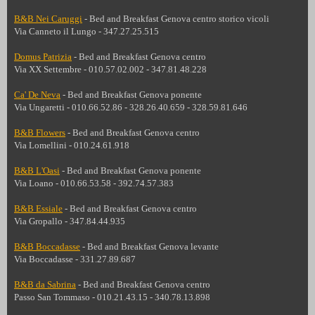
B&B Nei Caruggi
- Bed and Breakfast Genova centro storico vicoli
Via Canneto il Lungo - 347.27.25.515
Domus Patrizia
- Bed and Breakfast Genova centro
Via XX Settembre - 010.57.02.002 - 347.81.48.228
Ca' De Neva
- Bed and Breakfast Genova ponente
Via Ungaretti - 010.66.52.86 - 328.26.40.659 - 328.59.81.646
B&B Flowers
- Bed and Breakfast
Genova centro
Via Lomellini - 010.24.61.918
B&B L'Oasi
-
Bed and Breakfast Genova ponente
Via Loano - 010.66.53.58 - 392.74.57.383
B&B Essiale
-
Bed and Breakfast Genova centro
Via Gropallo - 347.84.44.935
B&B Boccadasse
-
Bed and Breakfast
Genova levante
Via Boccadasse - 331.27.89.687
B&B da Sabrina
-
Bed and Breakfast
Genova centro
Passo San Tommaso - 010.21.43.15 - 340.78.13.898